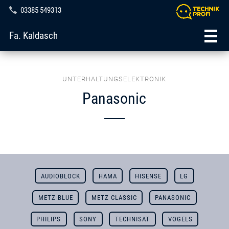
03385 549313
Fa. Kaldasch
UNTERHALTUNGSELEKTRONIK
Panasonic
AUDIOBLOCK
HAMA
HISENSE
LG
METZ BLUE
METZ CLASSIC
PANASONIC
PHILIPS
SONY
TECHNISAT
VOGELS