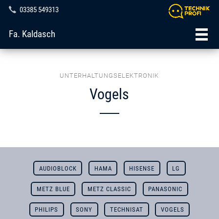
03385 549313
Fa. Kaldasch
UNTERHALTUNGSELEKTRONIK
Vogels
AUDIOBLOCK
HAMA
HISENSE
LG
METZ BLUE
METZ CLASSIC
PANASONIC
PHILIPS
SONY
TECHNISAT
VOGELS