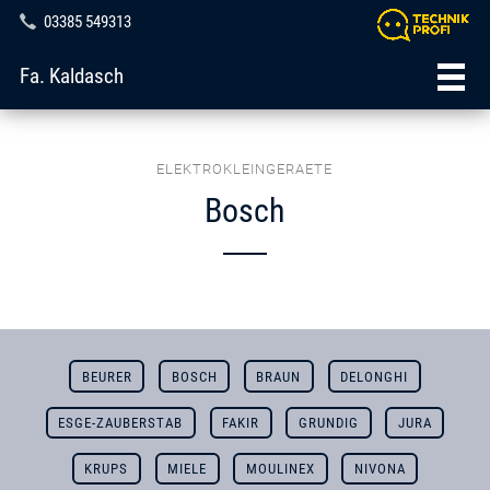
03385 549313
Fa. Kaldasch
ELEKTROKLEINGERAETE
Bosch
BEURER
BOSCH
BRAUN
DELONGHI
ESGE-ZAUBERSTAB
FAKIR
GRUNDIG
JURA
KRUPS
MIELE
MOULINEX
NIVONA