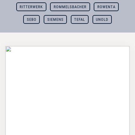
RITTERWERK
ROMMELSBACHER
ROWENTA
SEBO
SIEMENS
TEFAL
UNOLD