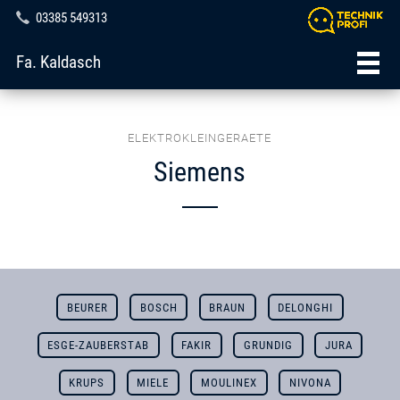
03385 549313
Fa. Kaldasch
ELEKTROKLEINGERAETE
Siemens
BEURER
BOSCH
BRAUN
DELONGHI
ESGE-ZAUBERSTAB
FAKIR
GRUNDIG
JURA
KRUPS
MIELE
MOULINEX
NIVONA