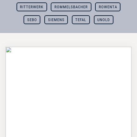
RITTERWERK
ROMMELSBACHER
ROWENTA
SEBO
SIEMENS
TEFAL
UNOLD