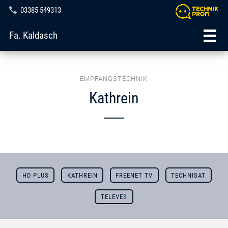
03385 549313
Fa. Kaldasch
EMPFANGSTECHNIK
Kathrein
HD PLUS
KATHREIN
FREENET TV
TECHNISAT
TELEVES