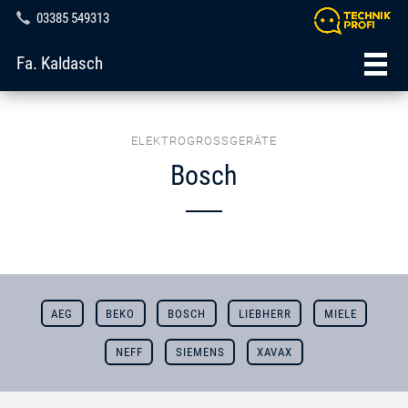
03385 549313
Fa. Kaldasch
ELEKTROGROSSGERÄTE
Bosch
AEG
BEKO
BOSCH
LIEBHERR
MIELE
NEFF
SIEMENS
XAVAX